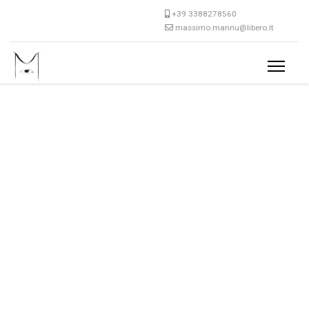
+39 3388278560
massimo.mannu@libero.it
OLIO SU TELA
ANGOSCIA
GUARDA LE MIE OPERE
PASTELLO SU CARTA
MALINCONIA
DELLA SERA
GUARDA LE MIE OPERE
CARBONCINO SU CARTA